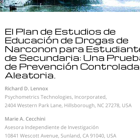
El Plan de Estudios de
Educación de Drogas de
Narconon para Estudiant
de Secundaria: Una Prueb
de Prevención Controlada
Aleatoria.
Richard D. Lennox
Psychometrics Technologies, Incorporated,
2404 Western Park Lane, Hillsborough, NC 27278, USA
Marie A. Cecchini
Asesora Independiente de Investigación
10841 Wescott Avenue, Sunland, CA 91040, USA