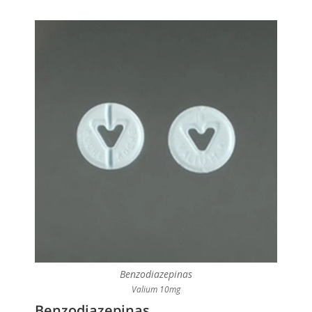
Benzodiazepinas
Valium 10mg
Benzodiazepinas