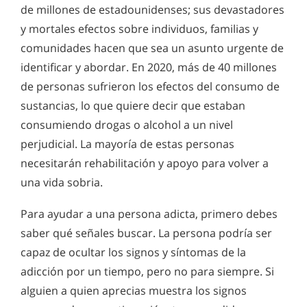
Señales y síntomas de la adicción
de millones de estadounidenses; sus devastadores
muy antiguo. El alcohol ha sido parte de nuestra cultura
Señales y síntomas del uso y abuso de los opioides
Para ayudar a una persona que lucha contra la adicción, sus
desde su inicio, con bebidas fermentadas provenientes de
y mortales efectos sobre individuos, familias y
familiares y amigos deben ser capaces de identificar los
casi todas las frutas, vegetales, y granos existentes. Es fácil
Signos y síntomas de adicción a las drogas de club
signos de su problema. Una vez que estos signos son
comunidades hacen que sea un asunto urgente de
asumir que la tendencia de escapar de la realidad en vez de
identificados, una rehabilitación eficaz es el siguiente paso
confrontar y resolver los problemas es parte de la condición
Hallucinogens and Psychedelics Abuse Treatment
identificar y abordar. En 2020, más de 40 millones
para salvar a la persona de un daño mayor o incluso la
humana.
muerte.
de personas sufrieron los efectos del consumo de
¿Qué es "policonsumo de drogas"?
sustancias, lo que quiere decir que estaban
Signos y síntomas de adicción al alcohol
consumiendo drogas o alcohol a un nivel
perjudicial. La mayoría de estas personas
¿Qué son las anfetaminas?
necesitarán rehabilitación y apoyo para volver a
Benzodiazepinas, lo que debemos saber acerca de
una vida sobria.
ellas
Para ayudar a una persona adicta, primero debes
Abuso de las drogas sintéticas
saber qué señales buscar. La persona podría ser
Qué hacer con el uso indebido de estimulantes
capaz de ocultar los signos y síntomas de la
adicción por un tiempo, pero no para siempre. Si
Información sobre el abuso de éxtasis
alguien a quien aprecias muestra los signos
Información sobre el abuse de hachís