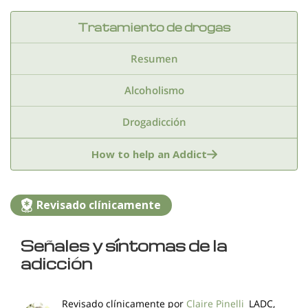
Tratamiento de drogas
Resumen
Alcoholismo
Drogadicción
Anfetaminas
Benzodiazepinas
Cocaina
How to help an Addict
Drogas de club
Drogas sinteticas
Revisado clínicamente
Estimulantes
Extasis
Fentanilo
Señales y síntomas de la
Hachis
Heroina
Inhalantes
Kratom
adicción
Marihuana
Medicamentos recetados
Revisado clínicamente por
Claire Pinelli
LADC,