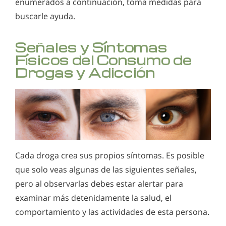
enumerados a continuación, toma medidas para
buscarle ayuda.
Información sobre el consumo de heroína?
Comprendiendo los peligros del abuso de los
Señales y Síntomas
inhalantes
Físicos del Consumo de
Drogas y Adicción
Información acerca del kratom
La metadona y la adicción a la metadona
Signos y síntomas del abuso de morfina
Información sobre la droga PCP
Información de drogas preguntas frecuentes
Cada droga crea sus propios síntomas. Es posible
que solo veas algunas de las siguientes señales,
Sedantes - Signos y síntomas del uso de sedantes
pero al observarlas debes estar alertar para
Abuso de Suboxone
examinar más detenidamente la salud, el
Xanax, adicción y efectos secundarios
comportamiento y las actividades de esta persona.