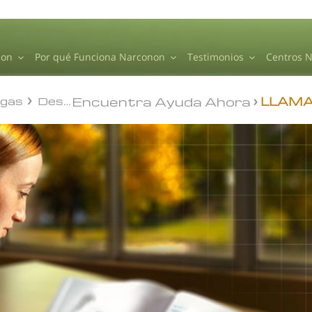
non
Por qué Funciona Narconon
Testimonios
Centros 
Encuentra Ayuda Ahora
ogas
Destrezas para la Vida
LLAMA