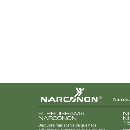
®
Narcon
EL PROGRAMA
N
NARCONON
N
T
Descubre más acerca de qué hace
Aver