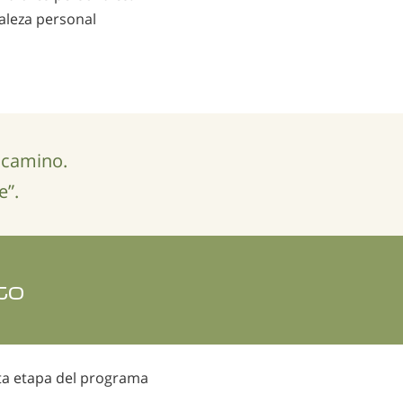
taleza personal
 camino.
e”.
to
ta etapa del programa