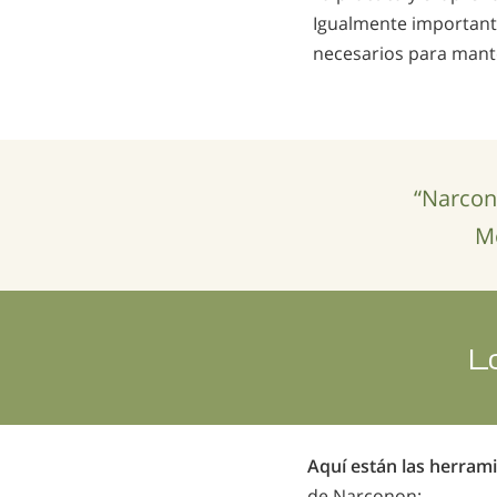
Igualmente importante
necesarios para mante
“Narcon
Me
L
Aquí están las herram
de Narconon: