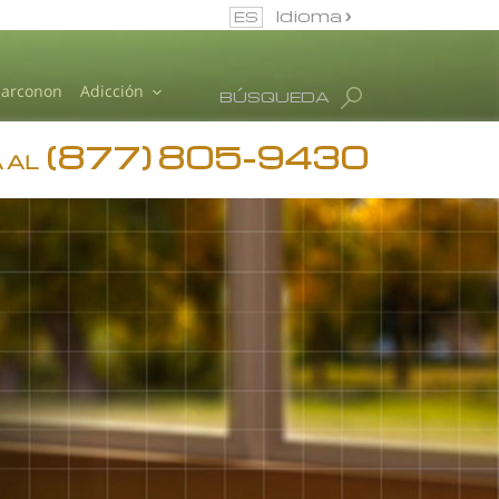
Idioma
ES
Narconon
Adicción
BÚSQUEDA
(877) 805-9430
 AL