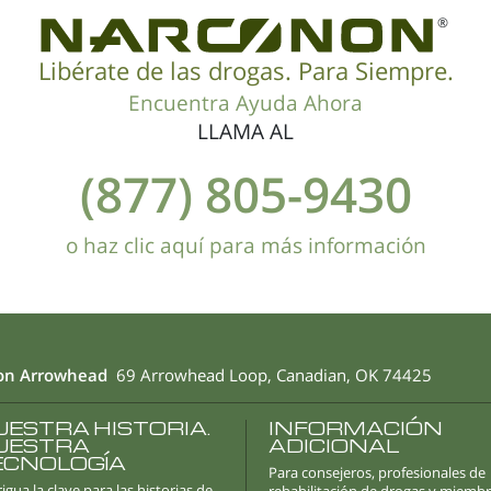
®
Libérate de las drogas. Para Siempre.
Encuentra Ayuda Ahora
LLAMA AL
(877) 805-9430
o haz clic aquí para más información
on Arrowhead
69 Arrowhead Loop, Canadian, OK 74425
UESTRA HISTORIA.
INFORMACIÓN
UESTRA
ADICIONAL
ECNOLOGÍA
Para consejeros, profesionales de
igua la clave para las historias de